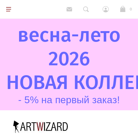
0
весна-лето
Каталог (все товары)
Платья
2026
Джемперы и кардиганы
НОВАЯ
КОЛЛЕ
Юбки и брюки
- 5% на первый заказ!
Верхняя одежда
Аксессуары