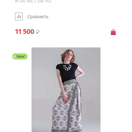
М (44-46), L (48-50)
Сравнить
11 500
New!