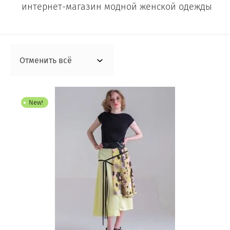
Свитшоты
интернет-магазин модной женской одежды
джемперы
Отменить всё
кардиганы
Кофты
New!
блузки
топы
Палантины
Платки