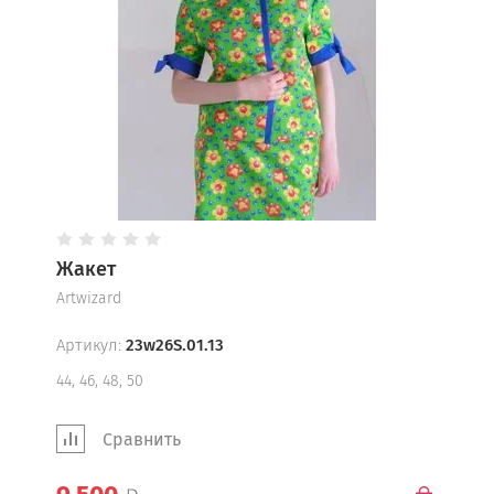
О компании
Отзывы о нас
Напишите нам
Новости
Доставка и оплата
Жакет
Возврат
Artwizard
Наши скидки
Артикул:
23w26S.01.13
44, 46, 48, 50
Таблица размеров
Контакты
Сравнить
Интернет магазин российской дизайнерской одежды