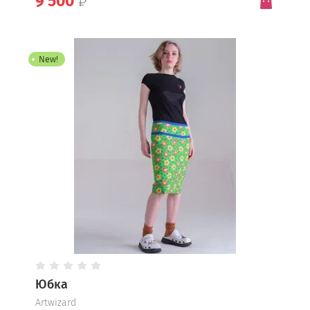
9 500
Artwizard
New!
Юбка
Artwizard